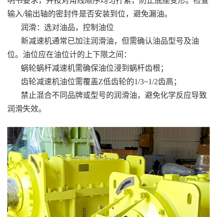
明书要求，并按对角线顺序均匀拧紧，防止底座变形。检查
输入/输出轴的密封件是否安装到位，避免漏油。
润滑：选对油品，控制油位
新减速机通常已加注润滑油，但需确认油品型号及油
位。油位应在油位计的上下限之间：
蜗轮蜗杆减速机需确保油位浸到蜗杆齿根；
齿轮减速机油位需覆盖Z低齿轮的1/3~1/2齿高；
禁止混合不同品牌或型号的润滑油，避免化学反应导致
润滑失效。