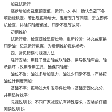
加载试运行
逐步增加负载至额定值，运行1~2小时，确认负载下各
项指标稳定。若出现振动增大、温度骤升等问题，需立即停
机检查，排除同轴度偏差、润滑不足等故障。
初期维护
试运行后，检查螺栓是否松动，重新拧紧；补充或更换
润滑油；记录运行数据，为后期维护提供参考。
四、常见错误与规避方法
强行安装：用锤子敲击轴或联轴器，易导致轴弯曲、轴
承损坏→改用专用工具，确保同轴度；
油位不当：油过多增加阻力，油过少润滑不足→严格按
油位计刻度添加；
基础不牢：振动过大引发零件松动→基础需固化充分，
并用垫片找平；
忽视说明书：不同厂家减速机有特殊要求→安装前仔细
阅读说明书。