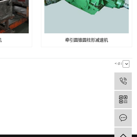
机
牵引圆锥圆柱形减速机
< d i