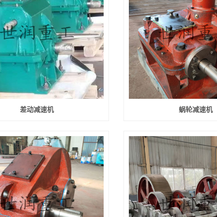
差动减速机
蜗轮减速机