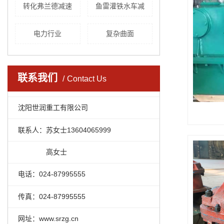
转化弗兰德减速
鱼雷灌铁水车减
电力行业
复杂曲面
联系我们
Contact Us
沈阳世润重工有限公司
联系人：苏女士13604065999
联系人：
高女士
电话：024-87995555
传真：024-87995555
网址：www.srzg.cn