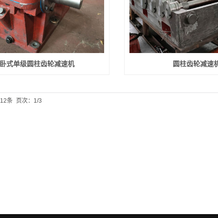
卧式单级圆柱齿轮减速机
圆柱齿轮减速
12条
页次：1/3