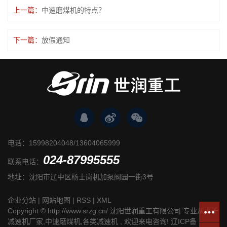
上一篇：
中速磨煤机的特点？
下一篇：
放假通知
电话：15998204048/13604065999
024-87995555
联系电话：
地址：沈阳市辽中区杨士岗机加泵阀园一街3号
企业分站
|
网站地图
|
RSS
|
XML
Copyright © http://www.srzg.cn/ 沈阳世润重工有限公司 专业从事于
减速机厂家
,
中速磨煤机
,
各类减速机
, 欢迎来电咨询!
辽ICP备